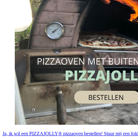
Ja, ik wil een PIZZAJOLLY® pizzaoven bestellen! Stuur mij een fold