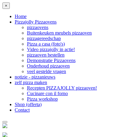
×
Home
Pizzajolly Pizzaovens
pizzaovens
Buitenkeuken meubels pizzaoven
pizzagereedschap
Pizza a casa (foto's)
Video pizzajolly in actie!
pizzaoven bestellen
Demonstratie Pizzaovens
Onderhoud pizzaoven
veel gestelde vragen
notizie - pizzanieuws
zelf pizza maken
Recepten PIZZAJOLLY pizzaoven!
Cucinare con il forno
Pizza workshop
Shop (offerta)
Contact