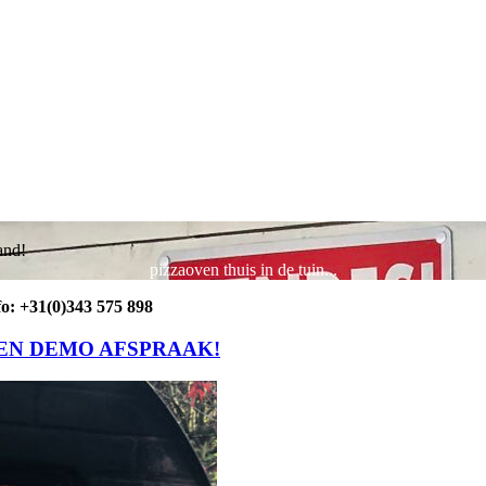
and!
pizzaoven thuis in de tuin...
o: +31(0)343 575 898
EEN DEMO AFSPRAAK!