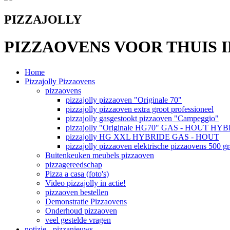
PIZZAJOLLY
PIZZAOVENS VOOR THUIS I
Home
Pizzajolly Pizzaovens
pizzaovens
pizzajolly pizzaoven "Originale 70"
pizzajolly pizzaoven extra groot professioneel
pizzajolly gasgestookt pizzaoven "Campeggio"
pizzajolly "Originale HG70" GAS - HOUT HY
pizzajolly HG XXL HYBRIDE GAS - HOUT
pizzajolly pizzaoven elektrische pizzaovens 500 g
Buitenkeuken meubels pizzaoven
pizzagereedschap
Pizza a casa (foto's)
Video pizzajolly in actie!
pizzaoven bestellen
Demonstratie Pizzaovens
Onderhoud pizzaoven
veel gestelde vragen
notizie - pizzanieuws