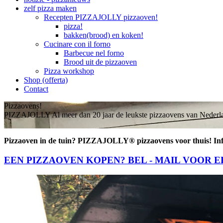
zelf pizza maken
Recepten PIZZAJOLLY pizzaoven!
pizza!
bakken(brood) en koken!
Cucinare con il forno
Barbecue nel forno
Brood uit de pizzaoven
Pizza workshop
Shop (offerta)
Contact
Pizzaovens!
PIZZAJOLLY Al meer dan 20 jaar de leukste pizzaovens van Nederl
Pizzaoven in de tuin? PIZZAJOLLY® pizzaovens voor thuis! Inf
EEN PIZZAOVEN KOPEN? BEL - MAIL VOOR 