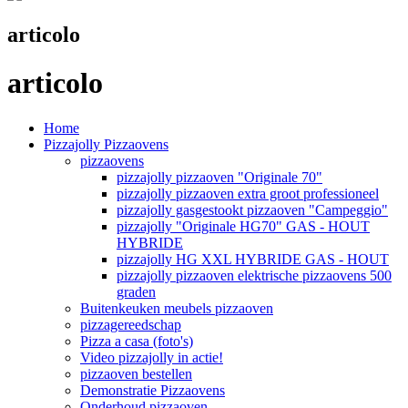
articolo
articolo
Home
Pizzajolly Pizzaovens
pizzaovens
pizzajolly pizzaoven "Originale 70"
pizzajolly pizzaoven extra groot professioneel
pizzajolly gasgestookt pizzaoven "Campeggio"
pizzajolly "Originale HG70" GAS - HOUT
HYBRIDE
pizzajolly HG XXL HYBRIDE GAS - HOUT
pizzajolly pizzaoven elektrische pizzaovens 500
graden
Buitenkeuken meubels pizzaoven
pizzagereedschap
Pizza a casa (foto's)
Video pizzajolly in actie!
pizzaoven bestellen
Demonstratie Pizzaovens
Onderhoud pizzaoven