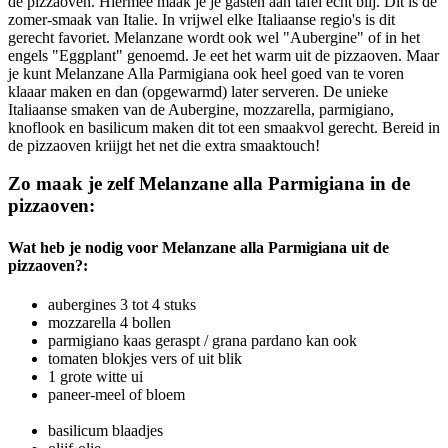
de pizzaoven. Hiermee maak je je gasten aan tafel echt blij. Dit is de
zomer-smaak van Italie. In vrijwel elke Italiaanse regio's is dit
gerecht favoriet. Melanzane wordt ook wel "Aubergine" of in het
engels "Eggplant" genoemd. Je eet het warm uit de pizzaoven. Maar
je kunt Melanzane Alla Parmigiana ook heel goed van te voren
klaaar maken en dan (opgewarmd) later serveren. De unieke
Italiaanse smaken van de Aubergine, mozzarella, parmigiano,
knoflook en basilicum maken dit tot een smaakvol gerecht. Bereid in
de pizzaoven kriijgt het net die extra smaaktouch!
Zo maak je zelf Melanzane alla Parmigiana in de
pizzaoven:
Wat heb je nodig voor Melanzane alla Parmigiana uit de
pizzaoven?:
aubergines 3 tot 4 stuks
mozzarella 4 bollen
parmigiano kaas geraspt / grana pardano kan ook
tomaten blokjes vers of uit blik
1 grote witte ui
paneer-meel of bloem
basilicum blaadjes