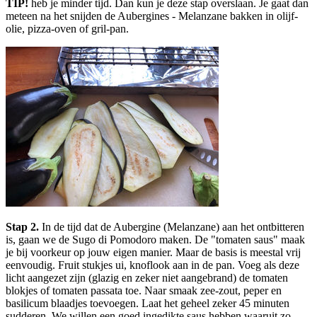
TIP!
heb je minder tijd. Dan kun je deze stap overslaan. Je gaat dan
meteen na het snijden de Aubergines - Melanzane bakken in olijf-
olie, pizza-oven of gril-pan.
Stap 2.
In de tijd dat de Aubergine (Melanzane) aan het ontbitteren
is, gaan we de Sugo di Pomodoro maken. De "tomaten saus" maak
je bij voorkeur op jouw eigen manier. Maar de basis is meestal vrij
eenvoudig. Fruit stukjes ui, knoflook aan in de pan. Voeg als deze
licht aangezet zijn (glazig en zeker niet aangebrand) de tomaten
blokjes of tomaten passata toe. Naar smaak zee-zout, peper en
basilicum blaadjes toevoegen. Laat het geheel zeker 45 minuten
sudderen. We willen een goed ingedikte saus hebben waaruit zo