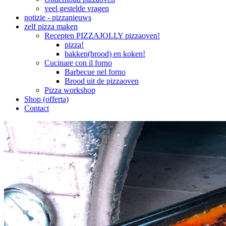
veel gestelde vragen
notizie - pizzanieuws
zelf pizza maken
Recepten PIZZAJOLLY pizzaoven!
pizza!
bakken(brood) en koken!
Cucinare con il forno
Barbecue nel forno
Brood uit de pizzaoven
Pizza workshop
Shop (offerta)
Contact