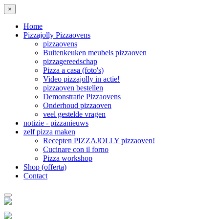
×
Home
Pizzajolly Pizzaovens
pizzaovens
Buitenkeuken meubels pizzaoven
pizzagereedschap
Pizza a casa (foto's)
Video pizzajolly in actie!
pizzaoven bestellen
Demonstratie Pizzaovens
Onderhoud pizzaoven
veel gestelde vragen
notizie - pizzanieuws
zelf pizza maken
Recepten PIZZAJOLLY pizzaoven!
Cucinare con il forno
Pizza workshop
Shop (offerta)
Contact