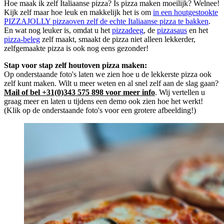
Hoe maak ik zelf Italiaanse pizza? Is pizza maken moeilijk? Welnee!
Kijk zelf maar hoe leuk en makkelijk het is om
in een houtgestookte
PIZZAJOLLY pizzaoven zelf de echte Italiaanse pizza te bakken
.
En wat nog leuker is, omdat u het
pizzadeeg
, de
pizzasaus
en het
pizza-beleg
zelf maakt, smaakt de pizza niet alleen lekkerder,
zelfgemaakte pizza is ook nog eens gezonder!
Stap voor stap zelf houtoven pizza maken:
Op onderstaande foto's laten we zien hoe u de lekkerste pizza ook
zelf kunt maken. Wilt u meer weten en al snel zelf aan de slag gaan?
Mail of bel +31(0)343 575 898 voor meer info
. Wij vertellen u
graag meer en laten u tijdens een demo ook zien hoe het werkt!
(Klik op de onderstaande foto's voor een grotere afbeelding!)