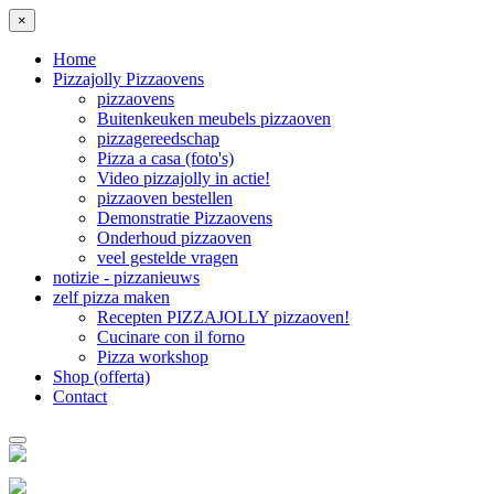
×
Home
Pizzajolly Pizzaovens
pizzaovens
Buitenkeuken meubels pizzaoven
pizzagereedschap
Pizza a casa (foto's)
Video pizzajolly in actie!
pizzaoven bestellen
Demonstratie Pizzaovens
Onderhoud pizzaoven
veel gestelde vragen
notizie - pizzanieuws
zelf pizza maken
Recepten PIZZAJOLLY pizzaoven!
Cucinare con il forno
Pizza workshop
Shop (offerta)
Contact