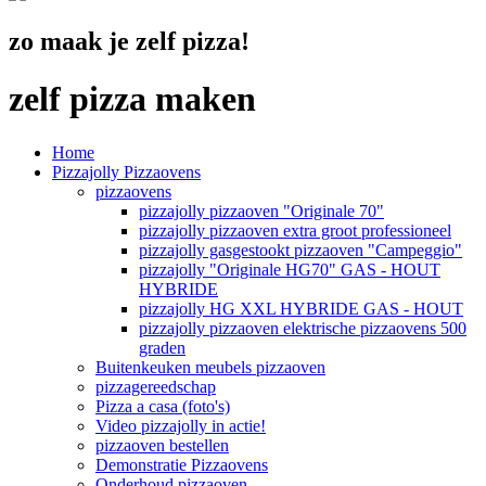
zo maak je zelf pizza!
zelf pizza maken
Home
Pizzajolly Pizzaovens
pizzaovens
pizzajolly pizzaoven "Originale 70"
pizzajolly pizzaoven extra groot professioneel
pizzajolly gasgestookt pizzaoven "Campeggio"
pizzajolly "Originale HG70" GAS - HOUT
HYBRIDE
pizzajolly HG XXL HYBRIDE GAS - HOUT
pizzajolly pizzaoven elektrische pizzaovens 500
graden
Buitenkeuken meubels pizzaoven
pizzagereedschap
Pizza a casa (foto's)
Video pizzajolly in actie!
pizzaoven bestellen
Demonstratie Pizzaovens
Onderhoud pizzaoven