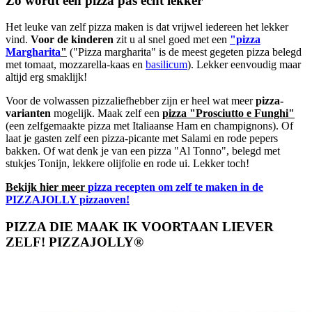
Zo wordt een pizza pas echt lekker
Het leuke van zelf pizza maken is dat vrijwel iedereen het lekker
vind.
Voor de kinderen
zit u al snel goed met een
"pizza
Margharita
"
("Pizza margharita" is de meest gegeten pizza belegd
met tomaat, mozzarella-kaas en
basilicum
). Lekker eenvoudig maar
altijd erg smaklijk!
Voor de volwassen pizzaliefhebber zijn er heel wat meer
pizza-
varianten
mogelijk. Maak zelf een
pizza "Prosciutto e Funghi"
(een zelfgemaakte pizza met Italiaanse Ham en champignons). Of
laat je gasten zelf een pizza-picante met Salami en rode pepers
bakken. Of wat denk je van een pizza "Al Tonno", belegd met
stukjes Tonijn, lekkere olijfolie en rode ui. Lekker toch!
Bekijk hier meer
pizza recepten om zelf te maken in de
PIZZAJOLLY pizzaoven!
PIZZA DIE MAAK IK VOORTAAN LIEVER
ZELF! PIZZAJOLLY®