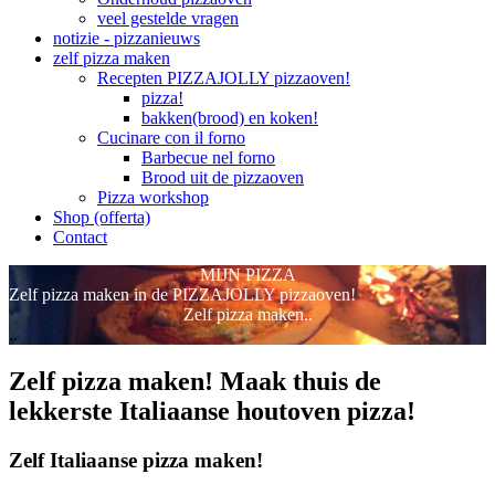
veel gestelde vragen
notizie - pizzanieuws
zelf pizza maken
Recepten PIZZAJOLLY pizzaoven!
pizza!
bakken(brood) en koken!
Cucinare con il forno
Barbecue nel forno
Brood uit de pizzaoven
Pizza workshop
Shop (offerta)
Contact
MIJN PIZZA
Zelf pizza maken in de PIZZAJOLLY pizzaoven!
Zelf pizza maken..
..
Zelf pizza maken! Maak thuis de
lekkerste Italiaanse houtoven pizza!
Zelf Italiaanse pizza maken!