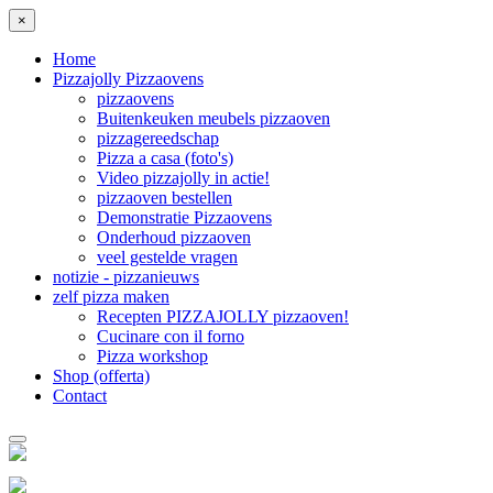
×
Home
Pizzajolly Pizzaovens
pizzaovens
Buitenkeuken meubels pizzaoven
pizzagereedschap
Pizza a casa (foto's)
Video pizzajolly in actie!
pizzaoven bestellen
Demonstratie Pizzaovens
Onderhoud pizzaoven
veel gestelde vragen
notizie - pizzanieuws
zelf pizza maken
Recepten PIZZAJOLLY pizzaoven!
Cucinare con il forno
Pizza workshop
Shop (offerta)
Contact