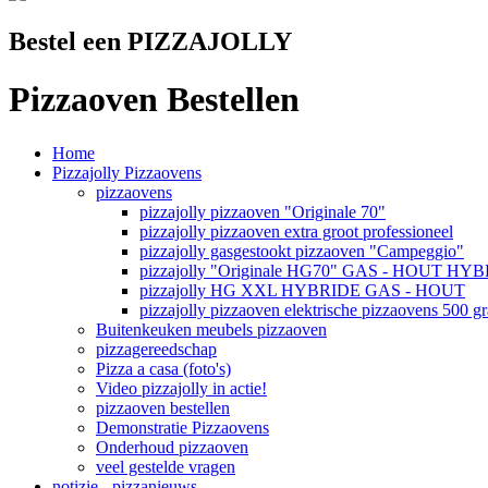
Bestel een PIZZAJOLLY
Pizzaoven Bestellen
Home
Pizzajolly Pizzaovens
pizzaovens
pizzajolly pizzaoven "Originale 70"
pizzajolly pizzaoven extra groot professioneel
pizzajolly gasgestookt pizzaoven "Campeggio"
pizzajolly "Originale HG70" GAS - HOUT HY
pizzajolly HG XXL HYBRIDE GAS - HOUT
pizzajolly pizzaoven elektrische pizzaovens 500 g
Buitenkeuken meubels pizzaoven
pizzagereedschap
Pizza a casa (foto's)
Video pizzajolly in actie!
pizzaoven bestellen
Demonstratie Pizzaovens
Onderhoud pizzaoven
veel gestelde vragen
notizie - pizzanieuws