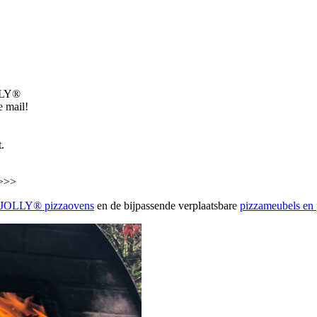
LLY®
e mail!
.
>>>
JOLLY® pizzaovens
en de bijpassende verplaatsbare
pizzameubels en 