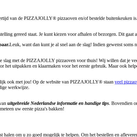
vertijd van de PIZZAJOLLY® pizzaoven en/of bestelde buitenkeuken is. A
stelling gereed staat. Je kunt kiezen voor afhalen of bezorgen. Dit gaat
baar.
Leuk, want dan kunt je al snel aan de slag! Indien gewenst soms 
 de slag met de PIZZAJOLLY pizzaoven voor thuis! Wij willen dat je v
oor het uitpakken en klaarmaken voor het eerste gebruik. Maar ook hel
urlijk ook met jou! Op de website van PIZZAJOLLY® staan
veel pizzao
dige werkwijze.
 van
uitgebreide Nederlandse informatie en handige tips
. Bovendien o
u meteen uw eerste pizza's bakken!
st halen om u zo goed mogelijk te helpen. Om het bestellen en afleveren