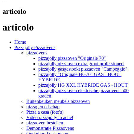
articolo
articolo
Home
Pizzajolly Pizzaovens
pizzaovens
pizzajolly pizzaoven "Originale 70"
pizzajolly pizzaoven extra groot professioneel
pizzajolly gasgestookt pizzaoven "Campeggio"
pizzajolly "Originale HG70" GAS - HOUT
HYBRIDE
pizzajolly HG XXL HYBRIDE GAS - HOUT
pizzajolly pizzaoven elektrische pizzaovens 500
graden
Buitenkeuken meubels pizzaoven
pizzagereedschap
Pizza a casa (foto's)
Video pizzajolly in actie!
pizzaoven bestellen
Demonstratie Pizzaovens
Onderhoud pizzaoven