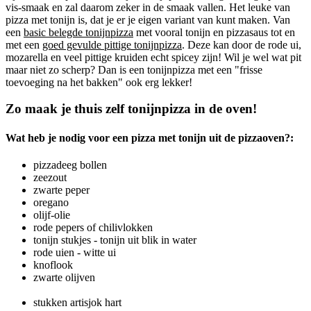
vis-smaak en zal daarom zeker in de smaak vallen. Het leuke van
pizza met tonijn is, dat je er je eigen variant van kunt maken. Van
een
basic belegde tonijnpizza
met vooral tonijn en pizzasaus tot en
met een
goed gevulde pittige tonijnpizza
. Deze kan door de rode ui,
mozarella en veel pittige kruiden echt spicey zijn! Wil je wel wat pit
maar niet zo scherp? Dan is een tonijnpizza met een "frisse
toevoeging na het bakken" ook erg lekker!
Zo maak je thuis zelf tonijnpizza in de oven!
Wat heb je nodig voor een pizza met tonijn uit de pizzaoven?:
pizzadeeg bollen
zeezout
zwarte peper
oregano
olijf-olie
rode pepers of chilivlokken
tonijn stukjes - tonijn uit blik in water
rode uien - witte ui
knoflook
zwarte olijven
stukken artisjok hart