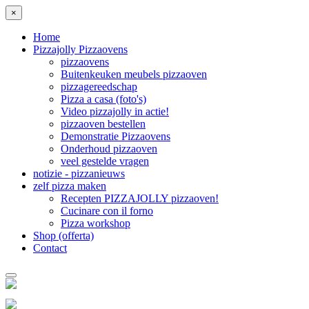
×
Home
Pizzajolly Pizzaovens
pizzaovens
Buitenkeuken meubels pizzaoven
pizzagereedschap
Pizza a casa (foto's)
Video pizzajolly in actie!
pizzaoven bestellen
Demonstratie Pizzaovens
Onderhoud pizzaoven
veel gestelde vragen
notizie - pizzanieuws
zelf pizza maken
Recepten PIZZAJOLLY pizzaoven!
Cucinare con il forno
Pizza workshop
Shop (offerta)
Contact