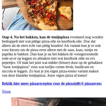
Stap 4. Na het bakken, kan de tonijnpizza
eventueel nog worden
bedruppelt met wat pittige pizza-olie en knoflook-olie. Doe dat
alleen als de eters echt van pittig houden! Als variant kun je er ook
voor kiezen om de pizza eerst alleen met de saus, kaas, tonijn en
paprika te bakken. Dan kun je na het bakken de voorgeroosterde
rode-ui er op leggen en afmaken met wat knoflook oilie en evt.
pepertjes. Of mak het juist wat milder (frisser) door op de gebakken
"basic tonijnpizza" eens wat toefjes creme-fresh, basilicum en
ruccola te leggen. Zo kun je jou eigen pizza-tonno variant maken
van deze klasieke tonijnpizza. Jouw eigen pizza al tonno!
Bekijk hier meer pizzarecepten voor de pizzajolly® pizzaoven:
Terug