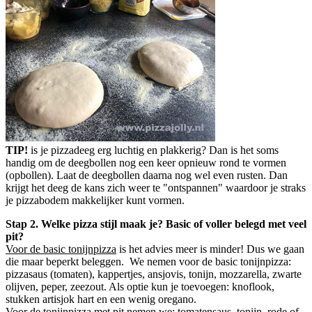
TIP!
is je pizzadeeg erg luchtig en plakkerig? Dan is het soms
handig om de deegbollen nog een keer opnieuw rond te vormen
(opbollen). Laat de deegbollen daarna nog wel even rusten. Dan
krijgt het deeg de kans zich weer te "ontspannen" waardoor je straks
je pizzabodem makkelijker kunt vormen.
Stap 2. Welke pizza stijl maak je? Basic of voller belegd met veel
pit?
Voor de basic tonijnpizza
is het advies meer is minder! Dus we gaan
die maar beperkt beleggen. We nemen voor de basic tonijnpizza:
pizzasaus (tomaten), kappertjes, ansjovis, tonijn, mozzarella, zwarte
olijven, peper, zeezout. Als optie kun je toevoegen: knoflook,
stukken artisjok hart en een wenig oregano.
Voor de tonijnpizza met pit
nemen we: tomatensaus, tonijn, rode of