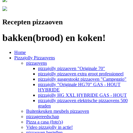
Recepten pizzaoven
bakken(brood) en koken!
Home
Pizzajolly Pizzaovens
pizzaovens
pizzajolly pizzaoven "Originale 70"
pizzajolly pizzaoven extra groot professioneel
pizzajolly gasgestookt pizzaoven "Campeggio"
pizzajolly "Originale HG70" GAS - HOUT
HYBRIDE
pizzajolly HG XXL HYBRIDE GAS - HOUT
pizzajolly pizzaoven elektrische pizzaovens 500
graden
Buitenkeuken meubels pizzaoven
pizzagereedschap
Pizza a casa (foto's)
Video pizzajolly in actie!
pizzaoven bestellen