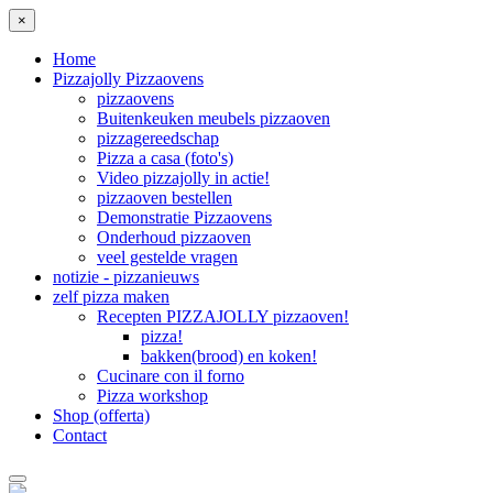
×
Home
Pizzajolly Pizzaovens
pizzaovens
Buitenkeuken meubels pizzaoven
pizzagereedschap
Pizza a casa (foto's)
Video pizzajolly in actie!
pizzaoven bestellen
Demonstratie Pizzaovens
Onderhoud pizzaoven
veel gestelde vragen
notizie - pizzanieuws
zelf pizza maken
Recepten PIZZAJOLLY pizzaoven!
pizza!
bakken(brood) en koken!
Cucinare con il forno
Pizza workshop
Shop (offerta)
Contact