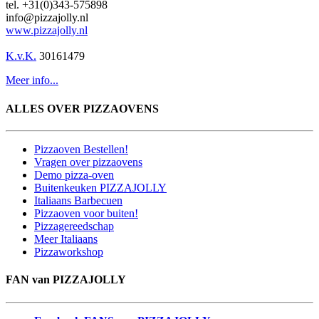
tel. +31(0)343-575898
info@pizzajolly.nl
www.pizzajolly.nl
K.v.K.
30161479
Meer info...
ALLES OVER PIZZAOVENS
Pizzaoven Bestellen!
Vragen over pizzaovens
Demo pizza-oven
Buitenkeuken PIZZAJOLLY
Italiaans Barbecuen
Pizzaoven voor buiten!
Pizzagereedschap
Meer Italiaans
Pizzaworkshop
FAN van PIZZAJOLLY