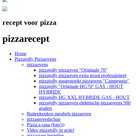
recept voor pizza
pizzarecept
Home
Pizzajolly Pizzaovens
pizzaovens
pizzajolly pizzaoven "Originale 70"
pizzajolly pizzaoven extra groot professioneel
pizzajolly gasgestookt pizzaoven "Campeggio"
pizzajolly "Originale HG70" GAS - HOUT
HYBRIDE
pizzajolly HG XXL HYBRIDE GAS - HOUT
pizzajolly pizzaoven elektrische pizzaovens 500
graden
Buitenkeuken meubels pizzaoven
pizzagereedschap
Pizza a casa (foto's)
Video pizzajolly in actie!
pizzaoven bestellen