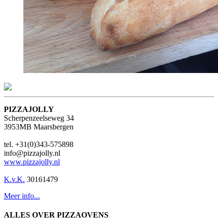
PIZZAJOLLY
Scherpenzeelseweg 34
3953MB Maarsbergen
tel. +31(0)343-575898
info@pizzajolly.nl
www.pizzajolly.nl
K.v.K.
30161479
Meer info...
ALLES OVER PIZZAOVENS