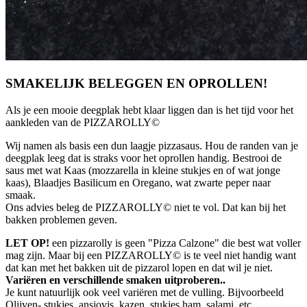
SMAKELIJK BELEGGEN EN OPROLLEN!
Als je een mooie deegplak hebt klaar liggen dan is het tijd voor het
aankleden van de PIZZAROLLY©
Wij namen als basis een dun laagje pizzasaus. Hou de randen van je
deegplak leeg dat is straks voor het oprollen handig. Bestrooi de
saus met wat Kaas (mozzarella in kleine stukjes en of wat jonge
kaas), Blaadjes Basilicum en Oregano, wat zwarte peper naar
smaak.
Ons advies beleg de PIZZAROLLY© niet te vol. Dat kan bij het
bakken problemen geven.
LET OP!
een pizzarolly is geen "Pizza Calzone" die best wat voller
mag zijn. Maar bij een PIZZAROLLY© is te veel niet handig want
dat kan met het bakken uit de pizzarol lopen en dat wil je niet.
Variëren en verschillende smaken uitproberen..
Je kunt natuurlijk ook veel variëren met de vulling. Bijvoorbeeld
Olijven- stukjes, ansjovis, kazen, stukjes ham, salami, etc.