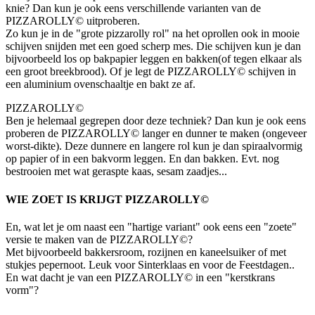
knie? Dan kun je ook eens verschillende varianten van de
PIZZAROLLY© uitproberen.
Zo kun je in de "grote pizzarolly rol" na het oprollen ook in mooie
schijven snijden met een goed scherp mes. Die schijven kun je dan
bijvoorbeeld los op bakpapier leggen en bakken(of tegen elkaar als
een groot breekbrood). Of je legt de PIZZAROLLY© schijven in
een aluminium ovenschaaltje en bakt ze af.
PIZZAROLLY©
Ben je helemaal gegrepen door deze techniek? Dan kun je ook eens
proberen de PIZZAROLLY© langer en dunner te maken (ongeveer
worst-dikte). Deze dunnere en langere rol kun je dan spiraalvormig
op papier of in een bakvorm leggen. En dan bakken. Evt. nog
bestrooien met wat geraspte kaas, sesam zaadjes...
WIE ZOET IS KRIJGT PIZZAROLLY©
En, wat let je om naast een "hartige variant" ook eens een "zoete"
versie te maken van de PIZZAROLLY©?
Met bijvoorbeeld bakkersroom, rozijnen en kaneelsuiker of met
stukjes pepernoot. Leuk voor Sinterklaas en voor de Feestdagen..
En wat dacht je van een PIZZAROLLY© in een "kerstkrans
vorm"?