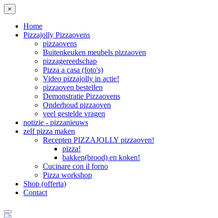
×
Home
Pizzajolly Pizzaovens
pizzaovens
Buitenkeuken meubels pizzaoven
pizzagereedschap
Pizza a casa (foto's)
Video pizzajolly in actie!
pizzaoven bestellen
Demonstratie Pizzaovens
Onderhoud pizzaoven
veel gestelde vragen
notizie - pizzanieuws
zelf pizza maken
Recepten PIZZAJOLLY pizzaoven!
pizza!
bakken(brood) en koken!
Cucinare con il forno
Pizza workshop
Shop (offerta)
Contact