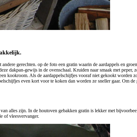
kkelijk.
t andere gerechten. op de foto een gratin waarin de aardappels en gro
t deze dakpan-gewijs in de ovenschaal. Kruiden naar smaak met peper, 
en kookroom. Als de aardappelschijfjes vooraf niet gekookt worden zor
elschijfjes even kort voor te koken dan worden ze sneller gaar. Om de 
t van alles zijn. In de houtoven gebakken gratin is lekker met bijvoorbee
e of vleesvervanger.