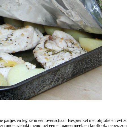
 partjes en leg ze in een ovenschaal. Besprenkel met olijfolie en evt z
 runder-gehakt meng met een ei, paneermeel, en knoflook, peper, zout,