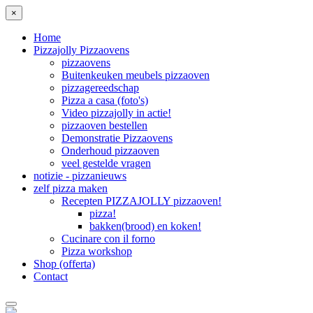
×
Home
Pizzajolly Pizzaovens
pizzaovens
Buitenkeuken meubels pizzaoven
pizzagereedschap
Pizza a casa (foto's)
Video pizzajolly in actie!
pizzaoven bestellen
Demonstratie Pizzaovens
Onderhoud pizzaoven
veel gestelde vragen
notizie - pizzanieuws
zelf pizza maken
Recepten PIZZAJOLLY pizzaoven!
pizza!
bakken(brood) en koken!
Cucinare con il forno
Pizza workshop
Shop (offerta)
Contact