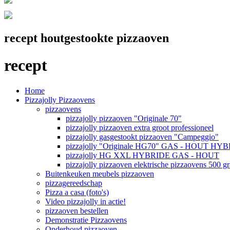
recept houtgestookte pizzaoven
recept
Home
Pizzajolly Pizzaovens
pizzaovens
pizzajolly pizzaoven "Originale 70"
pizzajolly pizzaoven extra groot professioneel
pizzajolly gasgestookt pizzaoven "Campeggio"
pizzajolly "Originale HG70" GAS - HOUT HY
pizzajolly HG XXL HYBRIDE GAS - HOUT
pizzajolly pizzaoven elektrische pizzaovens 500 g
Buitenkeuken meubels pizzaoven
pizzagereedschap
Pizza a casa (foto's)
Video pizzajolly in actie!
pizzaoven bestellen
Demonstratie Pizzaovens
Onderhoud pizzaoven