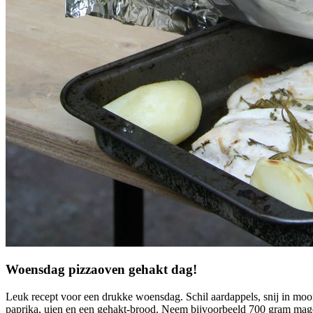
Woensdag pizzaoven gehakt dag!
Leuk recept voor een drukke woensdag. Schil aardappels, snij in mooie
paprika, uien en een gehakt-brood. Neem bijvoorbeeld 700 gram mager